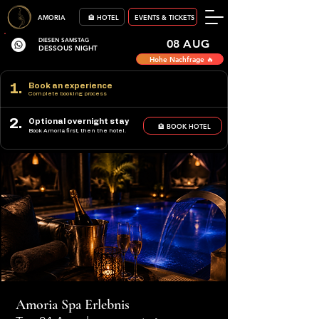
AMORIA
🏨 HOTEL
EVENTS & TICKETS
DIESEN SAMSTAG
08 AUG
DESSOUS NIGHT
Hohe Nachfrage 🔥
1.
Book an experience
Complete booking process
2.
Optional overnight stay
🏨 BOOK HOTEL
Book Amoria first, then the hotel.
Amoria Spa Erlebnis