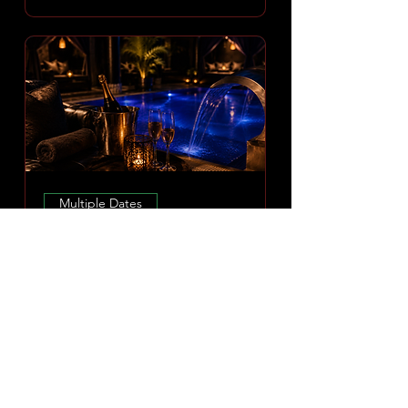
Multiple Dates
Amoria Spa Erlebnis
Sun 09 Aug
More info
DISCOVER EXPERIENCE