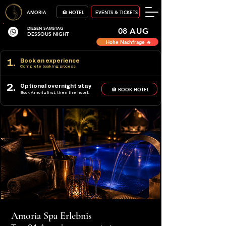
AMORIA
🏨 HOTEL
EVENTS & TICKETS
DIESEN SAMSTAG
08 AUG
DESSOUS NIGHT
Hohe Nachfrage 🔥
1.
Book an experience
Complete booking process
2.
Optional overnight stay
🏨 BOOK HOTEL
Book Amoria first, then the hotel.
Amoria Spa Erlebnis