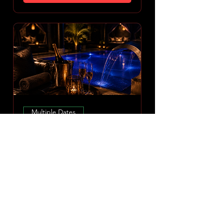
Multiple Dates
Amoria Spa Erlebnis
Sun 09 Aug
More info
DISCOVER EXPERIENCE