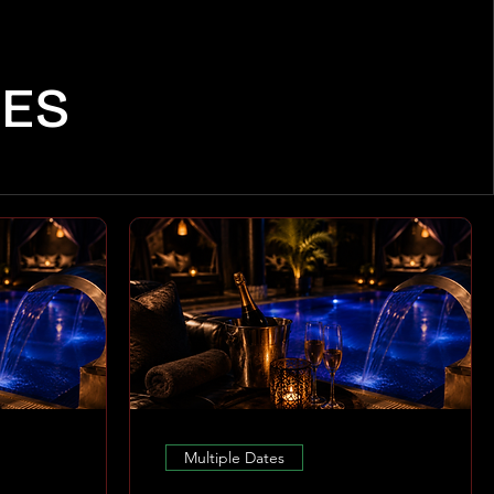
CES
Multiple Dates