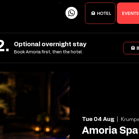
🏨 HOTEL
EVENTS
2.
Optional overnight stay
🏨 
Book Amoria first, then the hotel.
Krumpe
Tue 04 Aug
  |  
Amoria Spa 