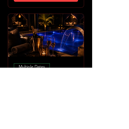
Multiple Dates
Amoria Spa Erlebnis
Sun 09 Aug
More info
DISCOVER EXPERIENCE