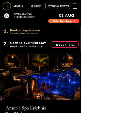
AMORIA
🏨 HOTEL
EVENTS & TICKETS
DIESEN SAMSTAG
08 AUG
DESSOUS NIGHT
Hohe Nachfrage 🔥
1.
Book an experience
Complete booking process
2.
Optional overnight stay
🏨 BOOK HOTEL
Book Amoria first, then the hotel.
Amoria Spa Erlebnis